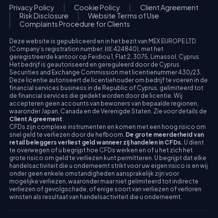
Privacy Policy
Cookie Policy
Client Agreement
Risk Disclosure
Website Terms of Use
Complaints Procedure for Clients
Deze website is gepubliceerd en in het bezit van MEX EUROPE LTD
(Company’s registration number: ΗΕ 424840), met het
geregistreerde kantoor op Feidiou 1, Flat 2, 3075, Limassol, Cyprus.
Het bedrijf is geautoriseerd en gereguleerd door de Cyprus
Securities and Exchange Commission met licentienummer 430/23.
Deze licentie autoriseert de licentiehouder om bedrijf te voeren in de
financial services business in de Republic of Cyprus, gelimiteerd tot
de financial services die gedekt worden door de licentie. Wij
accepteren geen accounts van bewoners van bepaalde regionen,
waaronder Japan, Canada en de Verenigde Staten. Zie voor details de
Client Agreement
.
CFDs zijn complexe instrumenten en komen met een hoog risico om
snel geld te verliezen door de hefboom.
De grote meerderheid van
retail beleggers verliest geld wanneer zij handelen in CFDs.
U dient
te overwegen of u begrijpt hoe CFDs werken en of u het zich het
grote risico om geld te verliezen kunt permitteren. U begrijpt dat elke
handelsactiviteit die u onderneemt strikt voor uw eigen risico is en wij
onder geen enkele omstandigheden aansprakelijk zijn voor
mogelijke verliezen, waaronder maar niet gelimiteerd tot indirecte
verliezen of gevolgschade, of enige soort van verliezen of verloren
winsten als resultaat van handelsactiviteit die u onderneemt.