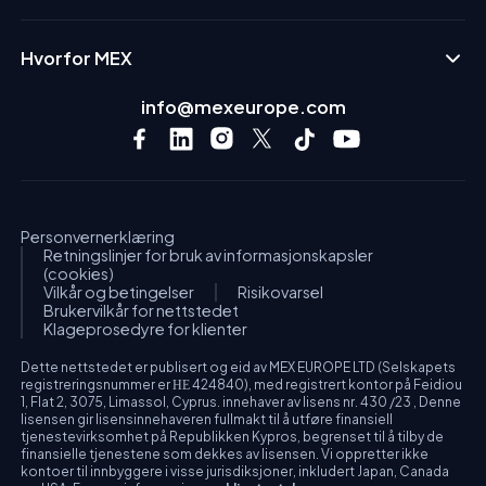
Hvorfor MEX
info@mexeurope.com
Personvernerklæring
Retningslinjer for bruk av informasjonskapsler
(cookies)
Vilkår og betingelser
Risikovarsel
Brukervilkår for nettstedet
Klageprosedyre for klienter
Dette nettstedet er publisert og eid av MEX EUROPE LTD (Selskapets
registreringsnummer er ΗΕ 424840), med registrert kontor på Feidiou
1, Flat 2, 3075, Limassol, Cyprus. innehaver av lisens nr. 430 /23 , Denne
lisensen gir lisensinnehaveren fullmakt til å utføre finansiell
tjenestevirksomhet på Republikken Kypros, begrenset til å tilby de
finansielle tjenestene som dekkes av lisensen. Vi oppretter ikke
kontoer til innbyggere i visse jurisdiksjoner, inkludert Japan, Canada