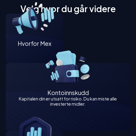
Velg hvor du går videre
Hvorfor Mex
Kontoinnskudd
Kapitalen din er utsatt for risiko. Du kan miste alle
investerte midler.