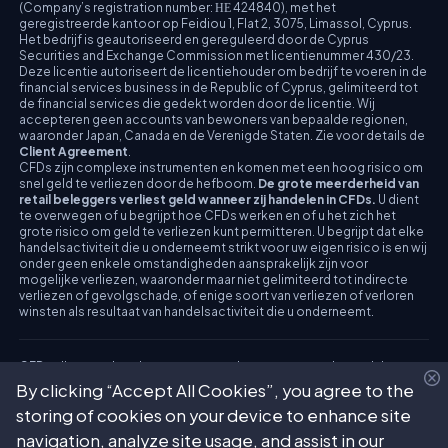
(Company’s registration number: ΗΕ 424840), met het
geregistreerde kantoor op Feidiou 1, Flat 2, 3075, Limassol, Cyprus.
Het bedrijf is geautoriseerd en gereguleerd door de Cyprus
Securities and Exchange Commission met licentienummer 430/23.
Deze licentie autoriseert de licentiehouder om bedrijf te voeren in de
financial services business in de Republic of Cyprus, gelimiteerd tot
de financial services die gedekt worden door de licentie. Wij
accepteren geen accounts van bewoners van bepaalde regionen,
waaronder Japan, Canada en de Verenigde Staten. Zie voor details de
Client Agreement
.
CFDs zijn complexe instrumenten en komen met een hoog risico om
snel geld te verliezen door de hefboom.
De grote meerderheid van
retail beleggers verliest geld wanneer zij handelen in CFDs.
U dient
te overwegen of u begrijpt hoe CFDs werken en of u het zich het
grote risico om geld te verliezen kunt permitteren. U begrijpt dat elke
handelsactiviteit die u onderneemt strikt voor uw eigen risico is en wij
onder geen enkele omstandigheden aansprakelijk zijn voor
mogelijke verliezen, waaronder maar niet gelimiteerd tot indirecte
verliezen of gevolgschade, of enige soort van verliezen of verloren
winsten als resultaat van handelsactiviteit die u onderneemt.
CFDs zijn complexe instrumenten en komen met een hoog risico om
snel geld te verliezen door de hefboom.
De grote meerderheid van
By clicking “Accept All Cookies”, you agree to the
retail beleggers verliest geld wanneer zij handelen in CFDs.
U dient
storing of cookies on your device to enhance site
te overwegen of u begrijpt hoe CFDs werken en of u het zich het
grote risico om geld te verliezen kunt permitteren. Bekijk alstublieft
navigation, analyze site usage, and assist in our
onze Risk Disclosure.