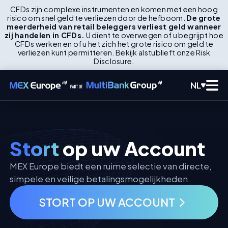
CFDs zijn complexe instrumenten en komen met een hoog
risico om snel geld te verliezen door de hefboom.
De grote
meerderheid van retail beleggers verliest geld wanneer
zij handelen in CFDs.
U dient te overwegen of u begrijpt hoe
CFDs werken en of u het zich het grote risico om geld te
verliezen kunt permitteren. Bekijk alstublieft onze Risk
Disclosure.
NL
Stort
op uw Account
MEX Europe biedt een ruime selectie van directe,
simpele en veilige betalingsmogelijkheden.
STORT OP UW ACCOUNT