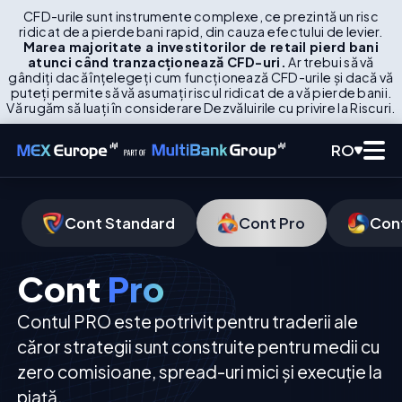
CFD-urile sunt instrumente complexe, ce prezintă un risc
ridicat de a pierde bani rapid, din cauza efectului de levier.
Marea majoritate a investitorilor de retail pierd bani
atunci când tranzacționează CFD-uri.
Ar trebui să vă
gândiți dacă înțelegeți cum funcționează CFD-urile și dacă vă
puteți permite să vă asumați riscul ridicat de a vă pierde banii.
Vă rugăm să luați în considerare Dezvăluirile cu privire la Riscuri.
RO
Cont Standard
Cont Pro
Con
Cont
Pro
Contul PRO este potrivit pentru traderii ale
căror strategii sunt construite pentru medii cu
zero comisioane, spread-uri mici și execuție la
piață.