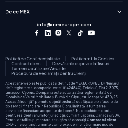
De ce MEX
info@mexeurope.com
Politică de Confidențialitate
Politica ref. la Cookies
Contract client
Dezvăluirile cu privire la Riscuri
Termeni de utilizare Website
Procedura de Reclamații pentru Clienți
Acest site web este publicat și deținut de MEX EUROPE LTD (Numărul
de înregistrare al companiei este ΗΕ 424840), Feidiou 1, Flat 2, 3075,
Limassol, Cyprus. Compania este autorizată și reglementată de
Comisia de Valori Mobiliare și Bursă din Cipru, cu Licența Nr. 430/23.
Această licență îi permite deținătorului să desfășoare o afacere de
tip servicii financiare în Republica Cipru, limitată la furnizarea
serviciilor financiare acoperite de licență. Nu deschidem conturi
pentru rezidenții anumitor jurisdicții, cum ar fi Japonia, Canada și SUA.
Pentru detalii suplimentare, te rugăm să consulți
Contractul client
.
CFD-urile sunt instrumente complexe, ce implică un mare risc de