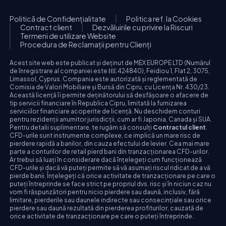
Politică de Confidențialitate
Politica ref. la Cookies
Contract client
Dezvăluirile cu privire la Riscuri
Termeni de utilizare Website
Procedura de Reclamații pentru Clienți
Acest site web este publicat și deținut de MEX EUROPE LTD (Numărul
de înregistrare al companiei este ΗΕ 424840), Feidiou 1, Flat 2, 3075,
Limassol, Cyprus. Compania este autorizată și reglementată de
Comisia de Valori Mobiliare și Bursă din Cipru, cu Licența Nr. 430/23.
Această licență îi permite deținătorului să desfășoare o afacere de
tip servicii financiare în Republica Cipru, limitată la furnizarea
serviciilor financiare acoperite de licență. Nu deschidem conturi
pentru rezidenții anumitor jurisdicții, cum ar fi Japonia, Canada și SUA.
Pentru detalii suplimentare, te rugăm să consulți
Contractul client
.
CFD-urile sunt instrumente complexe, ce implică un mare risc de
pierdere rapidă a banilor, din cauza efectului de levier. Cea mai mare
parte a conturilor de retail pierd bani din tranzacționarea CFD-urilor.
Ar trebui să luați în considerare dacă înțelegeți cum funcționează
CFD-urile și dacă vă puteți permite să vă asumați riscul ridicat de a vă
pierde banii. Înțelegeți că orice activitate de tranzacționare pe care o
puteți întreprinde se face strict pe propriul dvs. risc și în niciun caz nu
vom fi răspunzători pentru nicio pierdere sau daună, inclusiv, fără
limitare, pierderile sau daunele indirecte sau consecințiale sau orice
pierdere sau daună rezultată din pierderea profiturilor, cauzată de
orice activitate de tranzacționare pe care o puteți întreprinde.