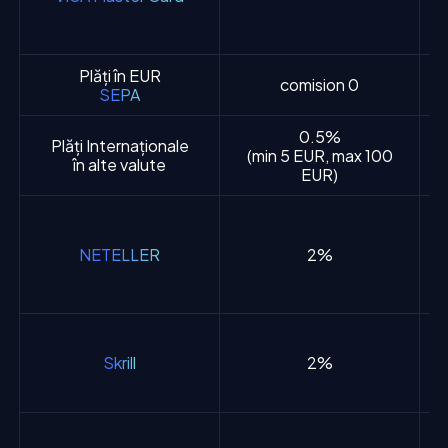
Plăți în EUR
comision 0
SEPA
0.5%
Plăți Internaționale
(min 5 EUR, max 100
în alte valute
EUR)
NETELLER
2%
Skrill
2%