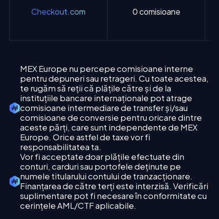
Checkout.com
0 comisioane
R
MEX Europe nu percepe comisioane interne
pentru depuneri sau retrageri. Cu toate acestea,
te rugăm să reții că plățile către și de la
instituțiile bancare internaționale pot atrage
comisioane intermediare de transfer și/sau
comisioane de conversie pentru oricare dintre
aceste părți, care sunt independente de MEX
Europe. Orice astfel de taxe vor fi
responsabilitatea ta.
Vor fi acceptate doar plățile efectuate din
conturi, carduri sau portofele deținute pe
numele titularului contului de tranzacționare.
Finanțarea de către terți este interzisă. Verificări
suplimentare pot fi necesare în conformitate cu
cerințele AML/CTF aplicabile.