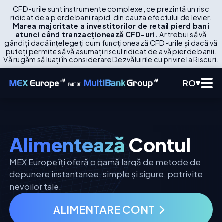
CFD-urile sunt instrumente complexe, ce prezintă un risc
ridicat de a pierde bani rapid, din cauza efectului de levier.
Marea majoritate a investitorilor de retail pierd bani
atunci când tranzacționează CFD-uri.
Ar trebui să vă
gândiți dacă înțelegeți cum funcționează CFD-urile și dacă vă
puteți permite să vă asumați riscul ridicat de a vă pierde banii.
Vă rugăm să luați în considerare Dezvăluirile cu privire la Riscuri.
RO
Alimentează
Contul
MEX Europe îți oferă o gamă largă de metode de
depunere instantanee, simple și sigure, potrivite
nevoilor tale.
ALIMENTARE CONT