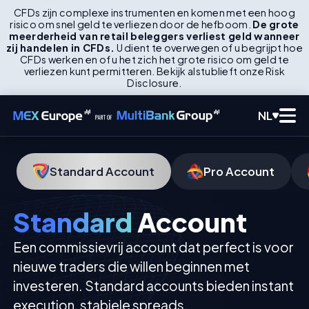
CFDs zijn complexe instrumenten en komen met een hoog
risico om snel geld te verliezen door de hefboom.
De grote
meerderheid van retail beleggers verliest geld wanneer
zij handelen in CFDs.
U dient te overwegen of u begrijpt hoe
CFDs werken en of u het zich het grote risico om geld te
verliezen kunt permitteren. Bekijk alstublieft onze Risk
Disclosure.
NL
Standard Account
Pro Account
Standard
Account
Een commissievrij account dat perfect is voor
nieuwe traders die willen beginnen met
investeren. Standard accounts bieden instant
execution, stabiele spreads.