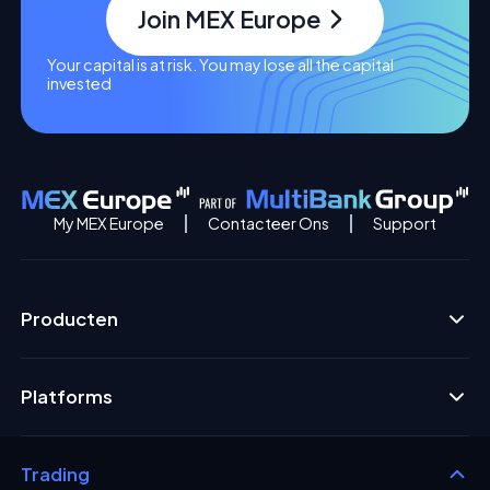
Join MEX Europe
Your capital is at risk. You may lose all the capital
invested
My MEX Europe
Contacteer Ons
Support
Producten
Platforms
Trading