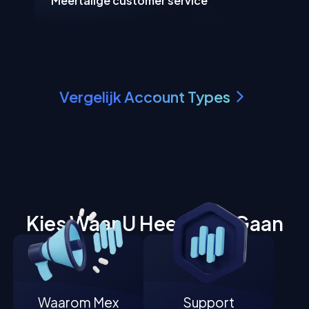
Meertalige customer service
Vergelijk Account Types
Kies Waar U Heen Wilt Gaan
Waarom Mex
Support