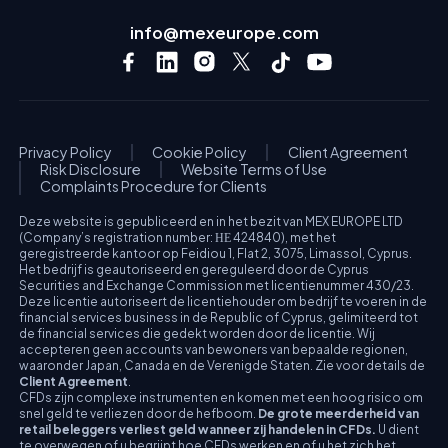
info@mexeurope.com
Privacy Policy
Cookie Policy
Client Agreement
Risk Disclosure
Website Terms of Use
Complaints Procedure for Clients
Deze website is gepubliceerd en in het bezit van MEX EUROPE LTD
(Company’s registration number: ΗΕ 424840), met het
geregistreerde kantoor op Feidiou 1, Flat 2, 3075, Limassol, Cyprus.
Het bedrijf is geautoriseerd en gereguleerd door de Cyprus
Securities and Exchange Commission met licentienummer 430/23.
Deze licentie autoriseert de licentiehouder om bedrijf te voeren in de
financial services business in de Republic of Cyprus, gelimiteerd tot
de financial services die gedekt worden door de licentie. Wij
accepteren geen accounts van bewoners van bepaalde regionen,
waaronder Japan, Canada en de Verenigde Staten. Zie voor details de
Client Agreement
.
CFDs zijn complexe instrumenten en komen met een hoog risico om
snel geld te verliezen door de hefboom.
De grote meerderheid van
retail beleggers verliest geld wanneer zij handelen in CFDs.
U dient
te overwegen of u begrijpt hoe CFDs werken en of u het zich het