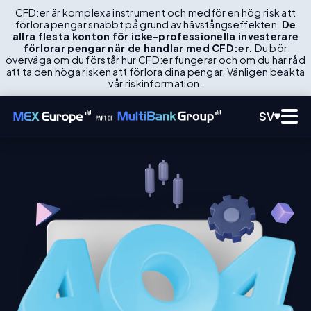
CFD:er är komplexa instrument och medför en hög risk att
förlora pengar snabbt på grund av hävstångseffekten.
De
allra flesta konton för icke-professionella investerare
förlorar pengar när de handlar med CFD:er.
Du bör
överväga om du förstår hur CFD:er fungerar och om du har råd
att ta den höga risken att förlora dina pengar. Vänligen beakta
vår riskinformation.
SV