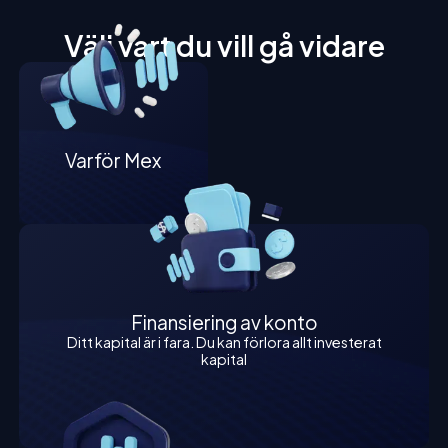
Välj vart du vill gå vidare
Varför Mex
Finansiering av konto
Ditt kapital är i fara. Du kan förlora allt investerat
kapital