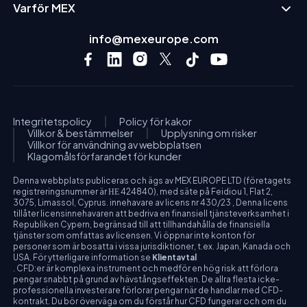
Varför MEX
info@mexeurope.com
Integritetspolicy
Policy för kakor
Villkor & bestämmelser
Upplysning om risker
Villkor för användning av webbplatsen
Klagomålsförfarandet för kunder
Denna webbplats publiceras och ägs av MEX EUROPE LTD (företagets
registreringsnummer är ΗΕ 424840), med säte på Feidiou 1, Flat 2,
3075, Limassol, Cyprus. innehavare av licens nr 430/23 , Denna licens
tillåter licensinnehavaren att bedriva en finansiell tjänsteverksamhet i
Republiken Cypern, begränsad till att tillhandahålla de finansiella
tjänster som omfattas av licensen. Vi öppnar inte konton för
personer som är bosatta i vissa jurisdiktioner, t.ex. Japan, Kanada och
USA. För ytterligare information se
Klientavtal
. CFD:er är komplexa instrument och medför en hög risk att förlora
pengar snabbt på grund av hävstångseffekten. De allra flesta icke-
professionella investerare förlorar pengar när de handlar med CFD-
kontrakt. Du bör överväga om du förstår hur CFD fungerar och om du