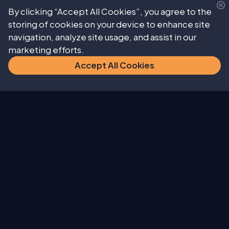
By clicking “Accept All Cookies”, you agree to the
storing of cookies on your device to enhance site
navigation, analyze site usage, and assist in our
Financiamento da Conta
marketing efforts.
O seu capital está em risco. Pode perder todo o
capital investido
Accept All Cookies
Suporte