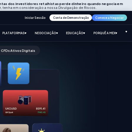
ntas dos investidores retalhistas perde dinheiro quando negocia em
r, tenha em consideração a nossa Divulgação de Riscos.
Iniciar Sessão
Conta de Demonstração
Comece a Negociar
PLATAFORMAS
NEGOCIAÇÃO
EDUCAÇÃO
PORQUÊ A MEX
CFDs Ativos Digitais