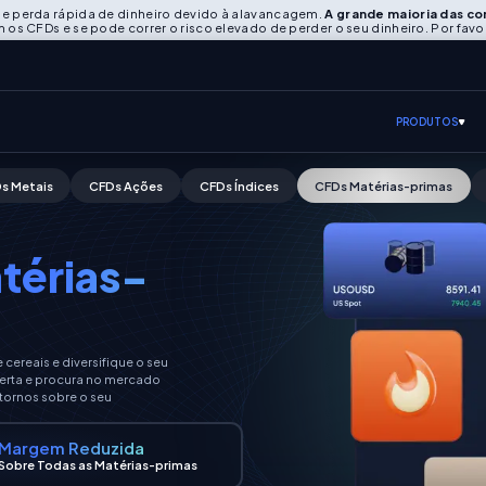
e perda rápida de dinheiro devido à alavancagem.
A grande maioria das co
 CFDs e se pode correr o risco elevado de perder o seu dinheiro. Por favo
PRODUTOS
s Metais
CFDs Ações
CFDs Índices
CFDs Matérias-primas
térias-
cereais e diversifique o seu
oferta e procura no mercado
etornos sobre o seu
Margem Reduzida
Sobre Todas as Matérias-primas