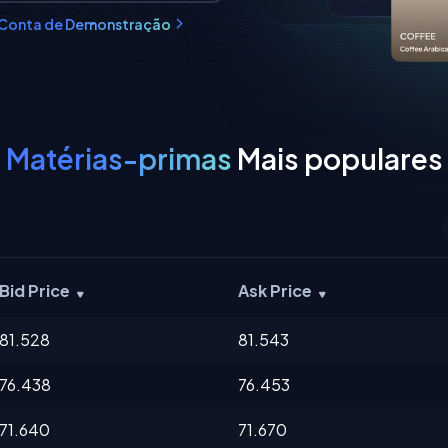
Conta de Demonstração
Matérias-primas
Mais populares
Bid Price
Ask Price
81.528
81.543
76.438
76.453
71.640
71.670