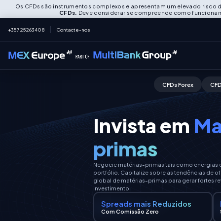
Os CFDs são instrumentos complexos e apresentam um elevado risco d
CFDs.
Deve considerar se compreende como funcionam os
+357 25263408
Contacte-nos
CFDs Forex
CFD
Invista em
Ma
primas
Negocie matérias-primas tais como energias e 
portfólio. Capitalize sobre as tendências de 
global de matérias-primas para gerar fortes r
investimento.
Spreads mais Reduzidos
Com Comissão Zero