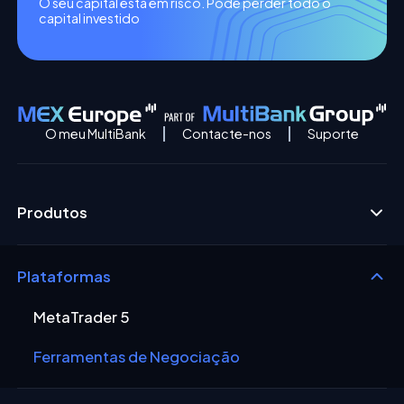
O seu capital está em risco. Pode perder todo o
capital investido
O meu MultiBank
Contacte-nos
Suporte
Produtos
Plataformas
MetaTrader 5
Ferramentas de Negociação