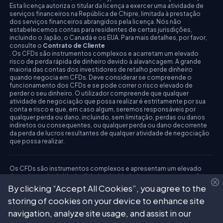
Esta licença autoriza o titular da licença a exercer uma atividade de
serviços financeiros na República de Chipre, limitada à prestação
dos serviços financeiros abrangidos pela licença. Nós não
estabelecemos contas para residentes de certas jurisdições,
incluindo o Japão, o Canadá e os EUA. Para mais detalhes, por favor,
consulte o
Contrato de Cliente
. Os CFDs são instrumentos complexos e acarretam um elevado
risco de perda rápida de dinheiro devido à alavancagem. A grande
maioria das contas dos investidores de retalho perde dinheiro
quando negocia em CFDs. Deve considerar se compreende o
funcionamento dos CFDs e se pode correr o risco elevado de
perder o seu dinheiro. O utilizador compreende que qualquer
atividade de negociação que possa realizar é estritamente por sua
conta e risco e que, em caso algum, seremos responsáveis por
qualquer perda ou dano, incluindo, sem limitação, perdas ou danos
indiretos ou consequentes, ou qualquer perda ou dano decorrente
da perda de lucros resultantes de qualquer atividade de negociação
que possa realizar.
Os CFDs são instrumentos complexos e apresentam um elevado
risco de perda rápida de dinheiro devido à alavancagem.
A grande
maioria das contas dos investidores retalhistas perde dinheiro
By clicking “Accept All Cookies”, you agree to the
quando negocia em CFDs.
Deve considerar se compreende como
storing of cookies on your device to enhance site
funcionam os CFDs e se pode correr o risco elevado de perder o seu
dinheiro. Por favor, tenha em consideração a nossa Divulgação de
navigation, analyze site usage, and assist in our
Riscos.