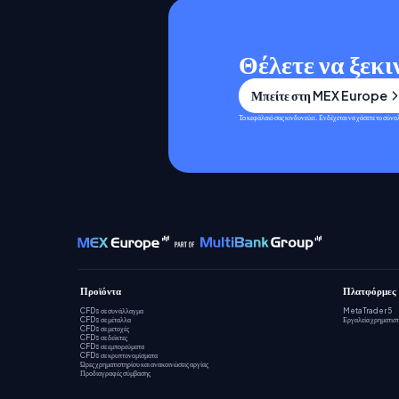
Θέλετε να ξεκι
Μπείτε στη MEX Europe
Το κεφάλαιό σας κινδυνεύει. Ενδέχεται να χάσετε το σύν
Προϊόντα
Πλατφόρμες
CFDs σε συνάλλαγμα
MetaTrader 5
CFDs σε μέταλλα
Εργαλεία χρηματισ
CFDs σε μετοχές
CFDs σε δείκτες
CFDs σε εμπορεύματα
CFDs σε κρυπτονομίσματα
Ώρες χρηματιστηρίου και ανακοινώσεις αργίας
Προδιαγραφές σύμβασης