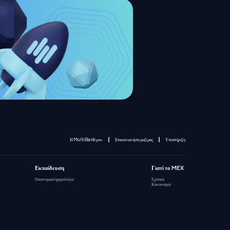
Η MultiBank μου
Επικοινωνήστε μαζί μας
Υποστήριξη
Εκπαίδευση
Γιατί το MEX
Οικονομικό ημερολόγιο
Σχετικά
Κανονισμοί