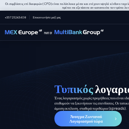
Οι συμβάσεις επί διαφορών (CFD) είναι πολύπλοκα μέσα και ενέχουν υψηλό κίνδυνο ταχε
πρέπει να εξετάσετε αν κατανοείτε τον τρόπο λε
+357 25263408
Επικοινωνήστε μαζί μας
Τυπικός
λογαρι
Ένας λογαριασμός χωρίς προμήθειες που είναι ιδα
επιθυμούν να ξεκινήσουν τις επενδύσεις. Οι τυπ
άμεση εκτέλεση, σταθερά περιθώρια (spreads).
Άνοιγμα Ζωντανού
Λογαριασμού τώρα