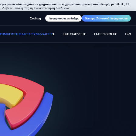
ν μικροεπενδυτών χάνουν χρήματα κατά τις χρηματιστηριακές συναλλαγές με CFD.
} Θα
σας. Λάβετε υπόψη σας τη Γνωστοποίηση Κινδύνων.
Σύνδεση
Λογαριασμός επίδειξης
Άνοιγμα Ζωντανού Λογαριασμού
ΡΗΜΑΤΙΣΤΗΡΙΑΚΈΣ ΣΥΝΑΛΛΑΓΈΣ
ΕΚΠΑΊΔΕΥΣΗ
ΓΙΑΤΊ ΤΟ MEX
GR