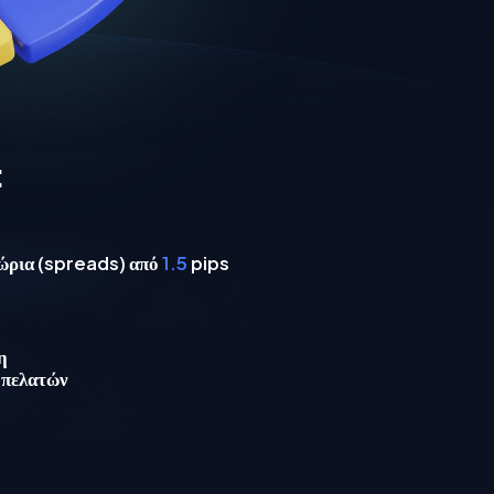
:
ώρια (spreads) από
1.5
pips
η
 πελατών