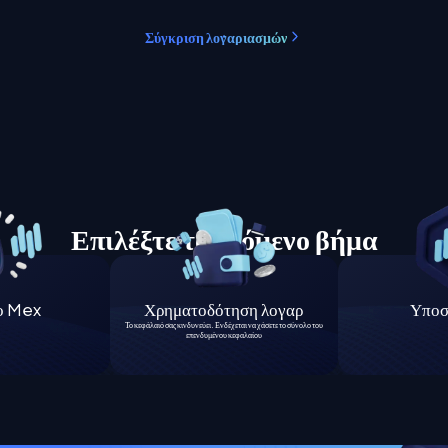
Σύγκριση λογαριασμών
Επιλέξτε το επόμενο βήμα
το Mex
Χρηματοδότηση λογαρ
Υποσ
Το κεφάλαιό σας κινδυνεύει. Ενδέχεται να χάσετε το σύνολο του
επενδυμένου κεφαλαίου