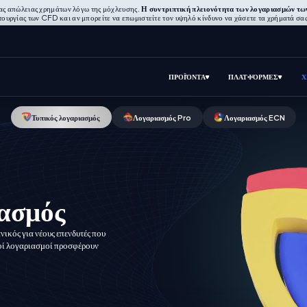
ίας απώλειας χρημάτων λόγω της μόχλευσης.
Η συντριπτική πλειονότητα των λογαριασμών τω
ιτουργίας των CFD και αν μπορείτε να επωμιστείτε τον υψηλό κίνδυνο να χάσετε τα χρήματά 
ΠΡΟΪΌΝΤΑ
ΠΛΑΤΦΌΡΜΕΣ
Χ
Τυπικός λογαριασμός
Λογαριασμός Pro
Λογαριασμός ECN
ασμός
νικός για νέους επενδυτές που
ικοί λογαριασμοί προσφέρουν