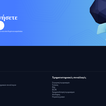
νήσετε
ολο του επενδυμένου κεφαλαίου
Χρηματιστηριακές συναλλαγές
Σύγκριση λογαριασμών
τηριακών συναλλαγών
Τυπικός
Pro
ECN
Χρηματοδότηση λογαριασμού
Αναλήψεις
Νομικά έγγραφα