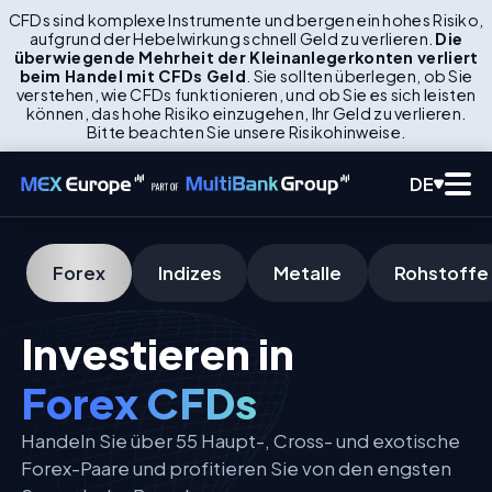
CFDs sind komplexe Instrumente und bergen ein hohes Risiko,
aufgrund der Hebelwirkung schnell Geld zu verlieren.
Die
überwiegende Mehrheit der Kleinanlegerkonten verliert
beim Handel mit CFDs Geld
. Sie sollten überlegen, ob Sie
verstehen, wie CFDs funktionieren, und ob Sie es sich leisten
können, das hohe Risiko einzugehen, Ihr Geld zu verlieren.
Bitte beachten Sie unsere Risikohinweise.
DE
Forex
Indizes
Metalle
Rohstoffe
Investieren in
Forex CFDs
Handeln Sie über 55 Haupt-, Cross- und exotische
Forex-Paare und profitieren Sie von den engsten