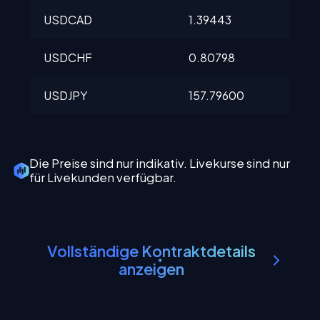
USDCAD
1.39443
1
USDCHF
0.80798
0
USDJPY
157.79600
1
Die Preise sind nur indikativ. Livekurse sind nur
für Livekunden verfügbar.
Vollständige Kontraktdetails
anzeigen