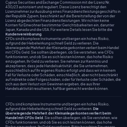
Cyprus Securities and Exchange Commission mit der Lizenz Nr.
430/23 autorisiert und reguliert. Diese Lizenz berechtigt den
Lizenznehmer zur Ausübung eines Finanzdienstleistungsgeschäfts in
der Republik Zypern, beschränkt auf die Bereitstellung der von der
Lizenz abgedeckten Finanzdienstleistungen. Wir richten keine
Konten für Einwohner bestimmter Gerichtsbarkeiten ein, darunter
Japan, Kanada und die USA. Für weitere Details lesen Sie bitte die
Kundenvereinbarung
.
CFDs sind komplexe Instrumente und bergen ein hohes Risiko,
aufgrund der Hebelwirkung schnell Geld zu verlieren. Die
überwiegende Mehrheit der Kleinanlegerkonten verliert beim Handel
mit CFDs Geld. Sie sollten überlegen, ob Sie verstehen, wie CFDs
funktionieren, und ob Sie es sich leisten können, das hohe Risiko
einzugehen, Ihr Geld zu verlieren. Sie nehmen zur Kenntnis und
akzeptieren, dass jede Handelsaktivität, die Sie unternehmen,
ausschließlich auf Ihr eigenes Risiko erfolgt und dass wir in keinem
Fall für Verluste oder Schäden, einschließlich, aber nicht beschränkt
auf indirekte oder Folgeschäden, oder für Verluste oder Schäden, die
sich aus dem Verlust von Gewinnen ergeben, die aus Ihrer
Handelsaktivität resultieren, haftbar gemacht werden können.
CFDs sind komplexe Instrumente und bergen ein hohes Risiko,
aufgrund der Hebelwirkung schnell Geld zu verlieren.
Die
überwiegende Mehrheit der Kleinanlegerkonten verliert beim
Handel mit CFDs Geld
. Sie sollten überlegen, ob Sie verstehen, wie
CFDs funktionieren, und ob Sie es sich leisten können, das hohe
Risiko einzugehen, Ihr Geld zu verlieren. Bitte beachten Sie unsere