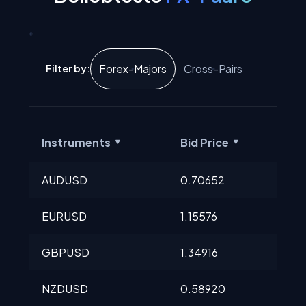
Forex-Majors
Cross-Pairs
Filter by:
Instruments
Bid Price
A
AUDUSD
0.70652
0
EURUSD
1.15576
1
GBPUSD
1.34916
1
NZDUSD
0.58920
0