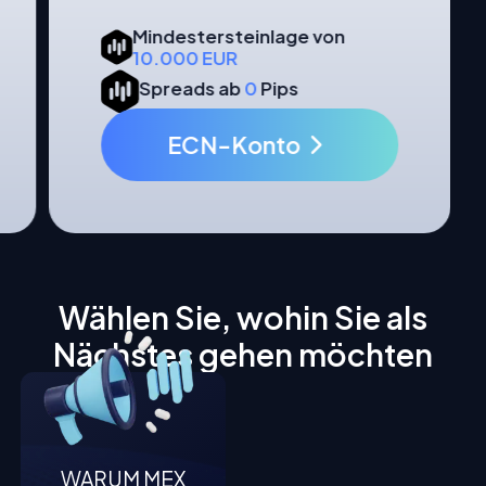
Mindestersteinlage von
Mindes
1.000 EUR
10.00
Spreads ab
0,8
Pips
Sprea
Pro-Konto
E
Wählen Sie, wohin Sie als
Nächstes gehen möchten
WARUM MEX