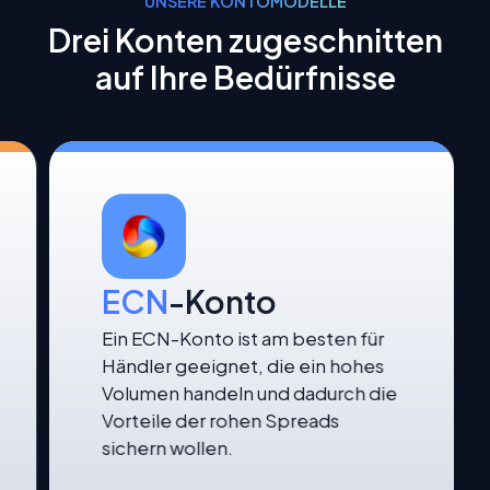
UNSERE KONTOMODELLE
Drei Konten zugeschnitten
auf Ihre Bedürfnisse
Pro
-Konto
ECN
-
as Pro-Konto ist für Trader
Ein ECN-Ko
eeignet, die vor allem die
Händler ge
orteile von Nullkommissionen
Volumen h
und noch engeren Spreads
Vorteile d
utzen wollen.
sichern wo