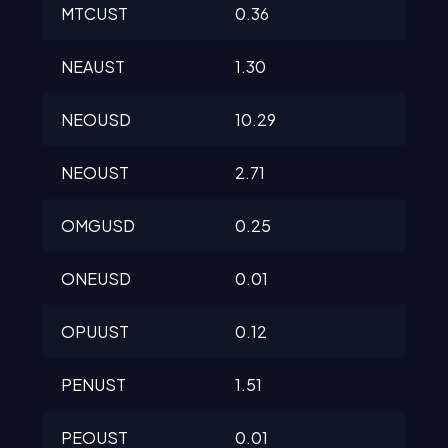
MTCUST
0.36
0.6
NEAUST
1.30
1.3
NEOUSD
10.29
10.
NEOUST
2.71
2.71
OMGUSD
0.25
0.2
ONEUSD
0.01
0.0
OPUUST
0.12
0.1
PENUST
1.51
1.51
PEOUST
0.01
0.0