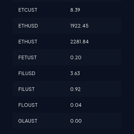
ETCUST
8.39
8.3
ETHUSD
1922.45
192
ETHUST
2281.84
228
FETUST
0.20
0.2
FILUSD
3.63
3.71
FILUST
0.92
0.9
FLOUST
0.04
0.0
GLAUST
0.00
0.0