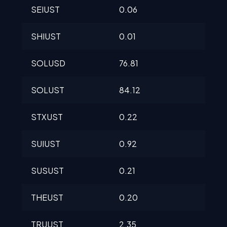
SEIUST
0.06
0.0
SHIUST
0.01
0.0
SOLUSD
76.81
76.
SOLUST
84.12
84.
STXUST
0.22
0.2
SUIUST
0.92
0.9
SUSUST
0.21
0.2
THEUST
0.20
0.2
TRUUST
2.35
2.3