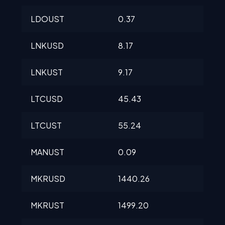
LDOUST
0.37
0.3
LNKUSD
8.17
8.2
LNKUST
9.17
9.17
LTCUSD
45.43
45.
LTCUST
55.24
55.
MANUST
0.09
0.0
MKRUSD
1440.26
144
MKRUST
1499.20
170