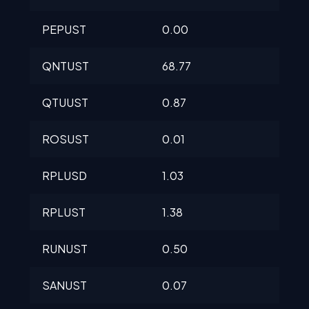
PEPUST
0.00
0.0
QNTUST
68.77
68.
QTUUST
0.87
0.8
ROSUST
0.01
0.0
RPLUSD
1.03
1.0
RPLUST
1.38
1.38
RUNUST
0.50
0.5
SANUST
0.07
0.0