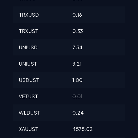
TRXUSD
0.16
0.1
TRXUST
0.33
0.3
UNIUSD
7.34
7.3
UNIUST
3.21
3.21
USDUST
1.00
1.0
VETUST
0.01
0.0
WLDUST
0.24
0.2
XAUUST
4575.02
457