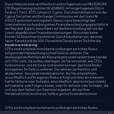
Diese Website wird veröffentlicht und ist Eigentum von MEX EUROPE
LTD (Registrierungsnummer ΗΕ 424840), mit eingetragenem Sitz in
Feidiou 1, Flat 2, 3075, Limassol, Cyprus. Das Unternehmen ist von der
Cyprus Securities and Exchange Commission mit der Lizenz Nr.
430/23 autorisiert und reguliert. Diese Lizenz berechtigt den
Lizenznehmer zur Ausübung eines Finanzdienstleistungsgeschäfts in
der Republik Zypern, beschränkt auf die Bereitstellung der von der
Lizenz abgedeckten Finanzdienstleistungen. Wir richten keine
Konten für Einwohner bestimmter Gerichtsbarkeiten ein, darunter
Japan, Kanada und die USA. Für weitere Details lesen Sie bitte die
Kundenvereinbarung
.
CFDs sind komplexe Instrumente und bergen ein hohes Risiko,
aufgrund der Hebelwirkung schnell Geld zu verlieren. Die
überwiegende Mehrheit der Kleinanlegerkonten verliert beim Handel
mit CFDs Geld. Sie sollten überlegen, ob Sie verstehen, wie CFDs
funktionieren, und ob Sie es sich leisten können, das hohe Risiko
einzugehen, Ihr Geld zu verlieren. Sie nehmen zur Kenntnis und
akzeptieren, dass jede Handelsaktivität, die Sie unternehmen,
ausschließlich auf Ihr eigenes Risiko erfolgt und dass wir in keinem
Fall für Verluste oder Schäden, einschließlich, aber nicht beschränkt
auf indirekte oder Folgeschäden, oder für Verluste oder Schäden, die
sich aus dem Verlust von Gewinnen ergeben, die aus Ihrer
Handelsaktivität resultieren, haftbar gemacht werden können.
CFDs sind komplexe Instrumente und bergen ein hohes Risiko,
aufgrund der Hebelwirkung schnell Geld zu verlieren.
Die