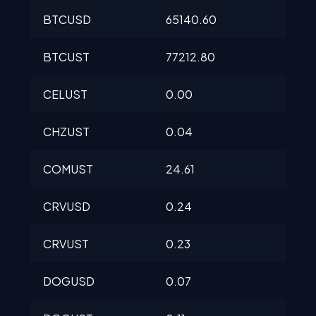
BTCUSD
65140.60
651
BTCUST
77212.80
772
CELUST
0.00
0.0
CHZUST
0.04
0.0
COMUST
24.61
24.
CRVUSD
0.24
0.2
CRVUST
0.23
0.2
DOGUSD
0.07
0.0