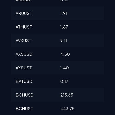
ARUUST
1.91
1.92
ATMUST
1.87
1.8
AVXUST
9.11
9.12
AXSUSD
4.50
4.6
AXSUST
1.40
1.4
BATUSD
0.17
0.1
BCHUSD
215.65
217
BCHUST
443.75
443