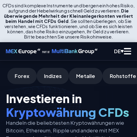
CFDs sind komplexe Instrumente und bergen ein hohes Risiko,
aufgrund der Hebelwirkung schnell Geld zu verlieren.
Die
überwiegende Mehrheit der Kleinanlegerkonten verliert
beim Handel mit CFDs Geld
. Sie sollten überlegen, ob Sie
verstehen, wie CFDs funktionieren, und ob Sie es sich leisten
können, das hohe Risiko einzugehen, Ihr Geld zu verlieren.
Bitte beachten Sie unsere Risikohinweise.
DE
Forex
Indizes
Metalle
Rohstoffe
Investieren in
Kryptowährung CFDs
Handeln die beliebtesten Kryptowährungen wie
Bitcoin, Ethereum, Ripple und andere mit MEX