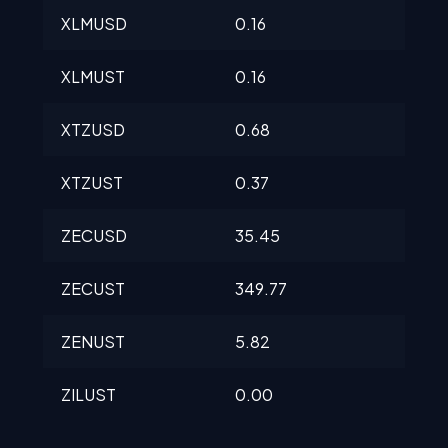
XLMUSD
0.16
0.1
XLMUST
0.16
0.1
XTZUSD
0.68
0.6
XTZUST
0.37
0.3
ZECUSD
35.45
35.
ZECUST
349.77
349
ZENUST
5.82
5.8
ZILUST
0.00
0.0