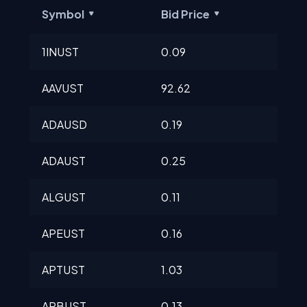
Symbol
Bid Price
Ask
1INUST
0.09
0.0
AAVUST
92.62
92.
ADAUSD
0.19
0.2
ADAUST
0.25
0.2
ALGUST
0.11
0.11
APEUST
0.16
0.1
APTUST
1.03
1.0
ARBUST
0.13
0.1