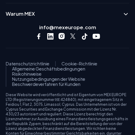
Warum MEX
info@mexeurope.com
Datenschutzrichtlinie
Cookie-Richtlinie
Allgemeine Geschäftsbedingungen
Risikohinweise
Nutzungsbedingungen der Website
Beschwerdeverfahren für Kunden
Diese Website wird veröffentlicht und ist Eigentum von MEX EUROPE
LTD (Registrierungsnummer ΗΕ 424840), mit eingetragenem Sitz in
Feidiou 1, Flat 2, 3075, Limassol, Cyprus. Das Unternehmen ist von der
Cyprus Securities and Exchange Commission mit der Lizenz Nr.
430/23 autorisiert und reguliert. Diese Lizenz berechtigt den
Lizenznehmer zur Ausübung eines Finanzdienstleistungsgeschäfts in
der Republik Zypern, beschränkt auf die Bereitstellung der von der
Lizenz abgedeckten Finanzdienstleistungen. Wir richten keine
Konten für Einwohner bestimmter Gerichtsbarkeiten ein, darunter