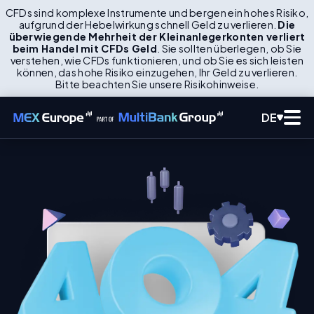
CFDs sind komplexe Instrumente und bergen ein hohes Risiko,
aufgrund der Hebelwirkung schnell Geld zu verlieren.
Die
überwiegende Mehrheit der Kleinanlegerkonten verliert
beim Handel mit CFDs Geld
. Sie sollten überlegen, ob Sie
verstehen, wie CFDs funktionieren, und ob Sie es sich leisten
können, das hohe Risiko einzugehen, Ihr Geld zu verlieren.
Bitte beachten Sie unsere Risikohinweise.
DE