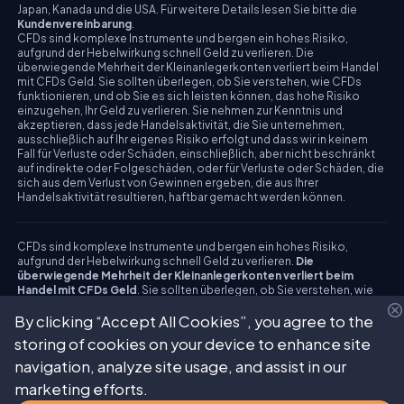
Japan, Kanada und die USA. Für weitere Details lesen Sie bitte die
Kundenvereinbarung
.
CFDs sind komplexe Instrumente und bergen ein hohes Risiko,
aufgrund der Hebelwirkung schnell Geld zu verlieren. Die
überwiegende Mehrheit der Kleinanlegerkonten verliert beim Handel
mit CFDs Geld. Sie sollten überlegen, ob Sie verstehen, wie CFDs
funktionieren, und ob Sie es sich leisten können, das hohe Risiko
einzugehen, Ihr Geld zu verlieren. Sie nehmen zur Kenntnis und
akzeptieren, dass jede Handelsaktivität, die Sie unternehmen,
ausschließlich auf Ihr eigenes Risiko erfolgt und dass wir in keinem
Fall für Verluste oder Schäden, einschließlich, aber nicht beschränkt
auf indirekte oder Folgeschäden, oder für Verluste oder Schäden, die
sich aus dem Verlust von Gewinnen ergeben, die aus Ihrer
Handelsaktivität resultieren, haftbar gemacht werden können.
CFDs sind komplexe Instrumente und bergen ein hohes Risiko,
aufgrund der Hebelwirkung schnell Geld zu verlieren.
Die
überwiegende Mehrheit der Kleinanlegerkonten verliert beim
Handel mit CFDs Geld
. Sie sollten überlegen, ob Sie verstehen, wie
CFDs funktionieren, und ob Sie es sich leisten können, das hohe
By clicking “Accept All Cookies”, you agree to the
Risiko einzugehen, Ihr Geld zu verlieren. Bitte beachten Sie unsere
Risikohinweise.
storing of cookies on your device to enhance site
navigation, analyze site usage, and assist in our
marketing efforts.