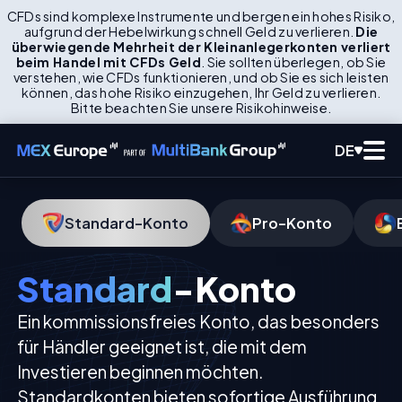
CFDs sind komplexe Instrumente und bergen ein hohes Risiko,
aufgrund der Hebelwirkung schnell Geld zu verlieren.
Die
überwiegende Mehrheit der Kleinanlegerkonten verliert
beim Handel mit CFDs Geld
. Sie sollten überlegen, ob Sie
verstehen, wie CFDs funktionieren, und ob Sie es sich leisten
können, das hohe Risiko einzugehen, Ihr Geld zu verlieren.
Bitte beachten Sie unsere Risikohinweise.
DE
Standard-Konto
Pro-Konto
Standard
-Konto
Ein kommissionsfreies Konto, das besonders
für Händler geeignet ist, die mit dem
Investieren beginnen möchten.
Standardkonten bieten sofortige Ausführung